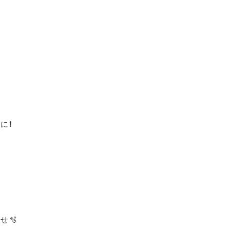
に❗
せ🫧