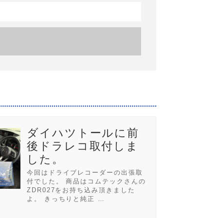
ダイハツトールに前
後ドラレコ取付しま
した。
今回はドライブレコーダーの出張取
付でした。 商品はコムテックさんの
ZDR027をお持ち込み頂きました
よ。 きっちりと純正 …