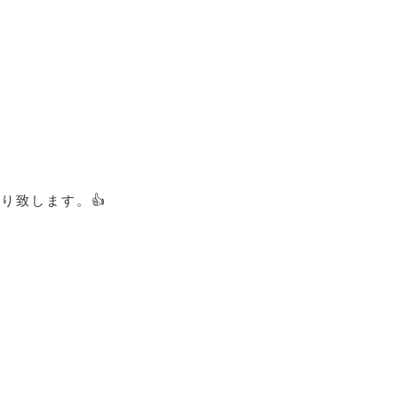
状

り致します。👍