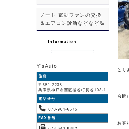
ノート 電動ファンの交換
＆エアコン診断などなど🦾
Information
Y'sAuto
とり
住所
〒651-2235
兵庫県神戸市西区櫨谷町長谷198-1
合間
電話番号
078-964-6675
FAX番号
お客
078-940-9392