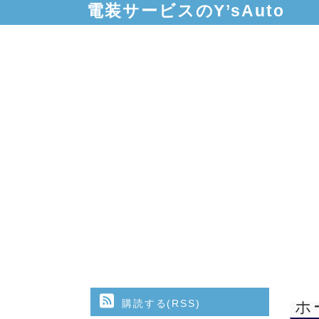
電装サービスのY’sAuto
購読する(RSS)
ホ