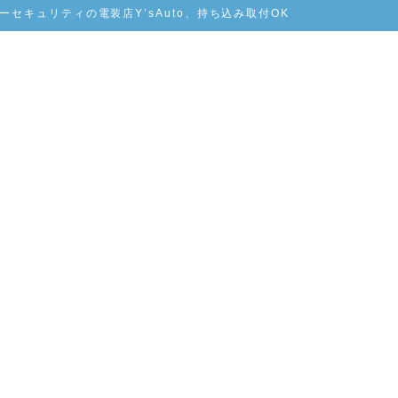
セキュリティの電装店Y’sAuto、持ち込み取付OK