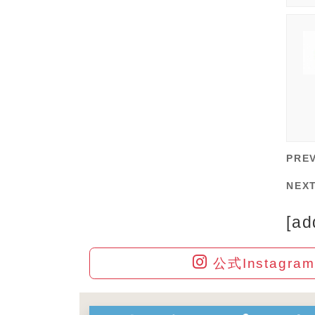
PRE
NEX
[ad
公式Instagr