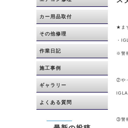
カー用品取付
★ま
その他修理
・I
作業日記
※警
施工事例
②や
ギャラリー
IGL
よくある質問
③警
最新の投稿