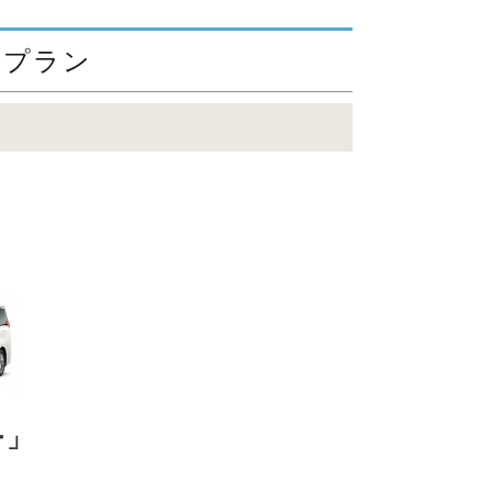
めプラン
ー」
）