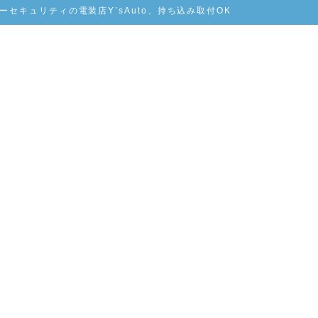
セキュリティの電装店Y’sAuto、持ち込み取付OK