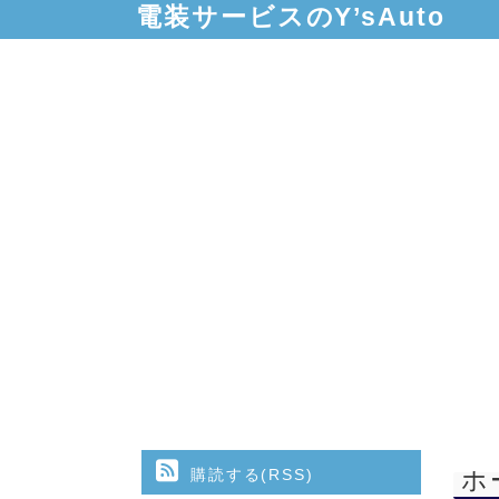
電装サービスのY’sAuto
購読する(RSS)
ホ