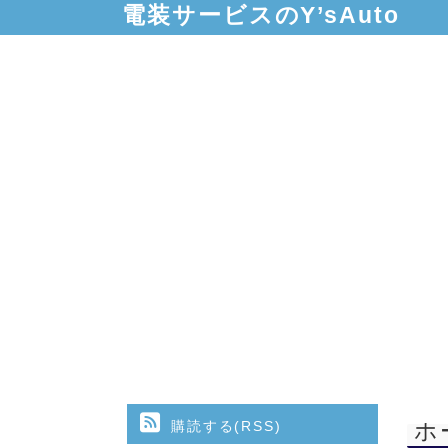
電装サービスのY’sAuto
購読する(RSS)
ホ