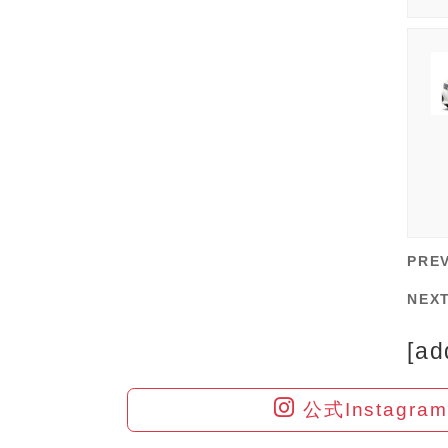
PRE
NEX
[ad
公式Instagr