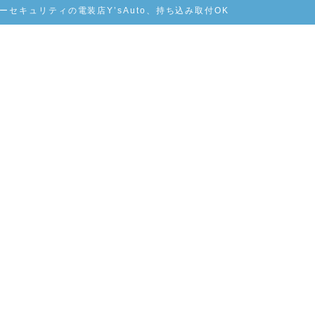
セキュリティの電装店Y’sAuto、持ち込み取付OK