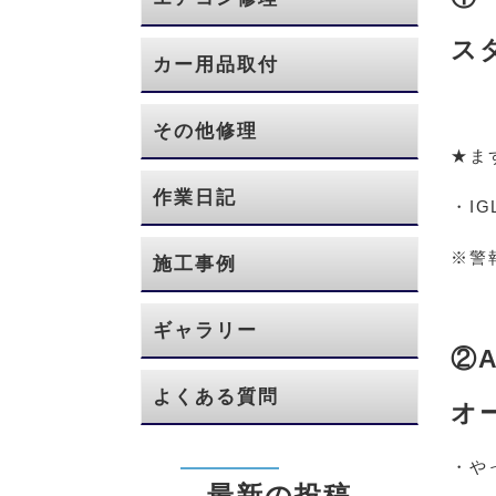
ス
カー用品取付
その他修理
★ま
作業日記
・I
※警
施工事例
ギャラリー
②
よくある質問
オ
・や
最新の投稿