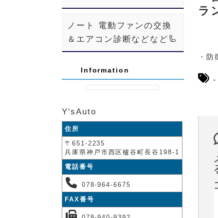
ラ
ノート 電動ファンの交換
＆エアコン診断などなど🦾
・防
Information
Y'sAuto
住所
〒651-2235
兵庫県神戸市西区櫨谷町長谷198-1
電話番号
078-964-6675
FAX番号
078-940-9392