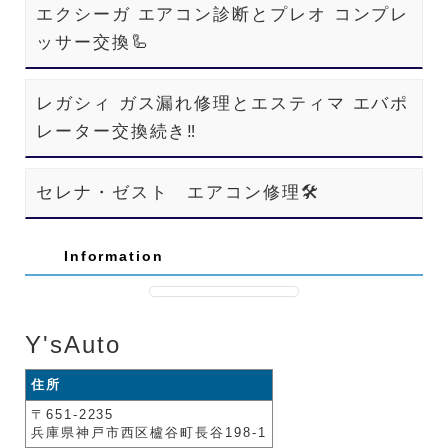
エクシーガ エアコン診断とプレオ コンプレ
ッサー交換🦾
レガシィ ガス漏れ修理とエスティマ エバポ
レーター交換続き‼️
セレナ・ゼスト エアコン修理🛠️
Information
Y'sAuto
住所
〒651-2235
兵庫県神戸市西区櫨谷町長谷198-1