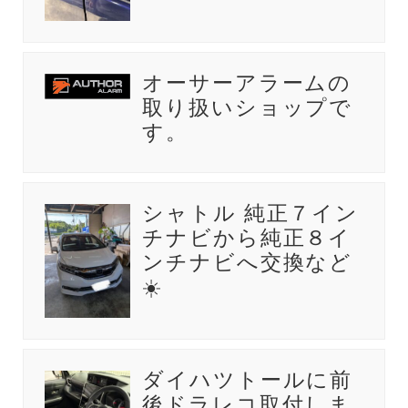
オーサーアラームの
取り扱いショップで
す。
シャトル 純正７イン
チナビから純正８イ
ンチナビへ交換など
☀️
ダイハツトールに前
後ドラレコ取付しま