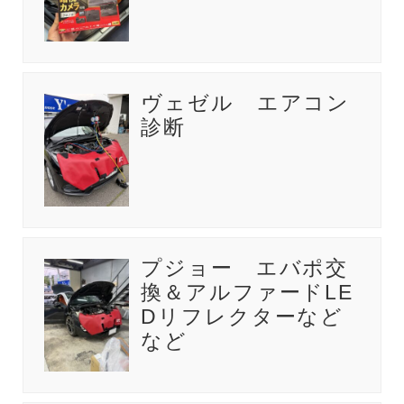
ヴェゼル エアコン
診断
プジョー エバポ交
換＆アルファードLE
Dリフレクターなど
など