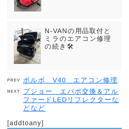
N-VANの用品取付と
ミラのエアコン修理
の続き🛠️
ボルボ V40 エアコン修理
PREV
プジョー エバポ交換＆アル
NEXT
ファードLEDリフレクターな
どなど
[addtoany]