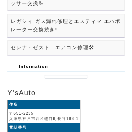
ッサー交換🦾
レガシィ ガス漏れ修理とエスティマ エバポ
レーター交換続き‼️
セレナ・ゼスト エアコン修理🛠️
Information
Y'sAuto
住所
〒651-2235
兵庫県神戸市西区櫨谷町長谷198-1
電話番号