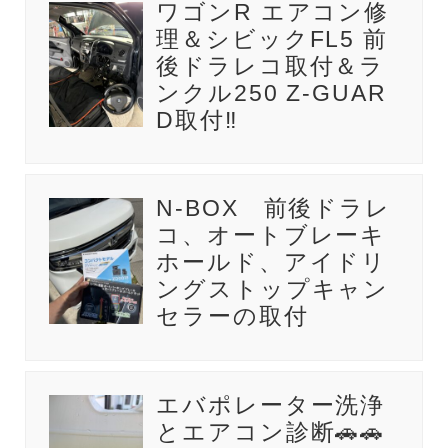
ワゴンR エアコン修
理＆シビックFL5 前
後ドラレコ取付＆ラ
ンクル250 Z-GUAR
D取付‼️
N-BOX 前後ドラレ
コ、オートブレーキ
ホールド、アイドリ
ングストップキャン
セラーの取付
エバポレーター洗浄
とエアコン診断🚗🚗