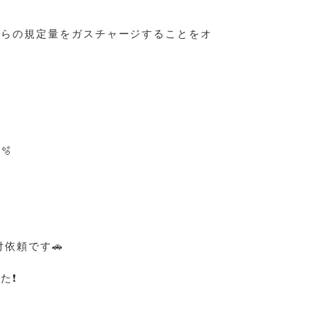
からの規定量をガスチャージすることをオ
🫧
依頼です🚗
た❗