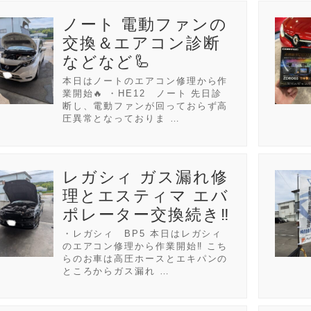
ノート 電動ファンの
交換＆エアコン診断
などなど🦾
本日はノートのエアコン修理から作
業開始🔥 ・HE12 ノート 先日診
断し、電動ファンが回っておらず高
圧異常となっておりま …
レガシィ ガス漏れ修
理とエスティマ エバ
ポレーター交換続き‼️
・レガシィ BP5 本日はレガシィ
のエアコン修理から作業開始‼️ こち
らのお車は高圧ホースとエキパンの
ところからガス漏れ …