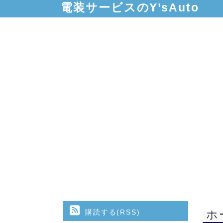
電装サービスのY’sAuto
購読する(RSS)
ホ