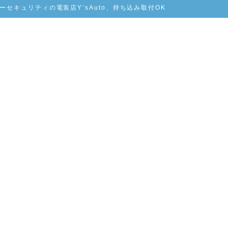
セキュリティの電装店Y’sAuto、持ち込み取付OK