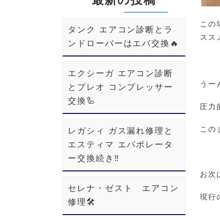
この
タンク エアコン診断とラ
スス
ンドローバーはエバ交換🔥
エクシーガ エアコン診断
うー
とプレオ コンプレッサー
交換🦾
圧力
この
レガシィ ガス漏れ修理と
エスティマ エバポレータ
ー交換続き‼️
お次
セレナ・ゼスト エアコン
現行
修理🛠️