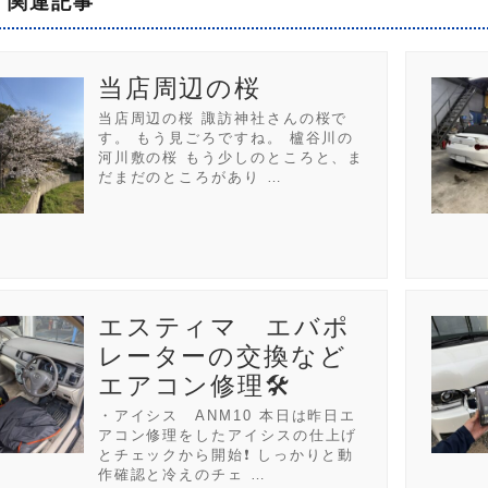
関連記事
当店周辺の桜
当店周辺の桜 諏訪神社さんの桜で
す。 もう見ごろですね。 櫨谷川の
河川敷の桜 もう少しのところと、ま
だまだのところがあり …
エスティマ エバポ
レーターの交換など
エアコン修理🛠️
・アイシス ANM10 本日は昨日エ
アコン修理をしたアイシスの仕上げ
とチェックから開始❗ しっかりと動
作確認と冷えのチェ …