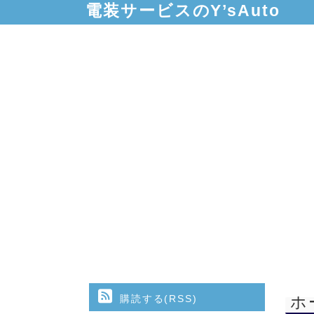
電装サービスのY’sAuto
購読する(RSS)
ホ