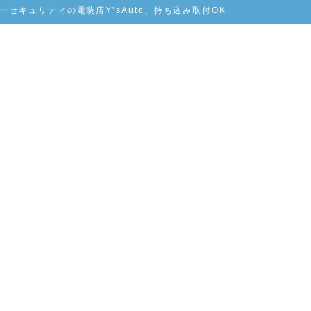
セキュリティの電装店Y’sAuto、持ち込み取付OK