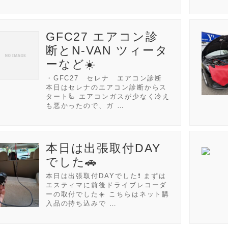
GFC27 エアコン診
断とN-VAN ツィータ
ーなど☀️
・GFC27 セレナ エアコン診断
本日はセレナのエアコン診断からス
タート🦾 エアコンガスが少なく冷え
も悪かったので、ガ …
本日は出張取付DAY
でした🚗
本日は出張取付DAYでした❗ まずは
エスティマに前後ドライブレコーダ
ーの取付でした☀️ こちらはネット購
入品の持ち込みで …