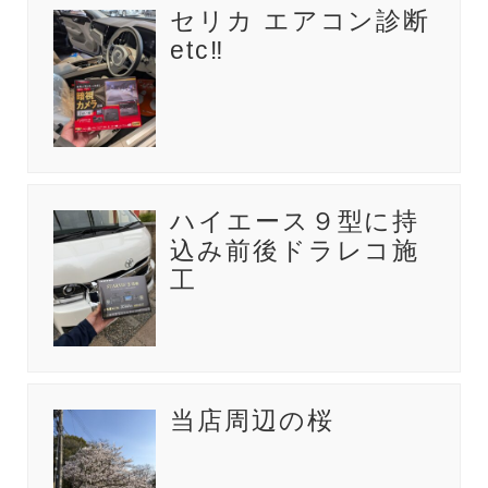
セリカ エアコン診断
etc‼️
ハイエース９型に持
込み前後ドラレコ施
工
当店周辺の桜