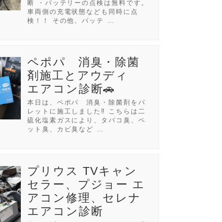
断 ・バッテリーの点検は無料です。
車両側の充電状態なども同時に点
検！！ その他、バッテ …
ペポパ 消臭・除菌
剤施工とアウディ
エアコン診断🚗
本日は、ペポパ 消臭・除菌剤をパ
レットに施工しました‼️ こちらは二
硫化塩素ガスにより、タバコ臭、ペ
ット臭、カビ臭など …
プリウス TVキャン
セラー、プジョー エ
アコン修理、セレナ
エアコン診断