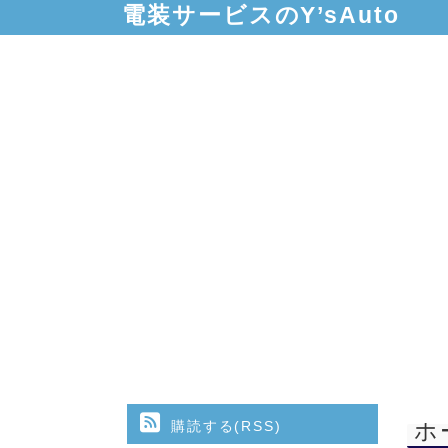
電装サービスのY’sAuto
購読する(RSS)
ホ