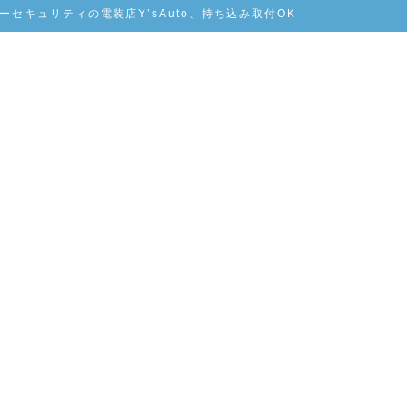
セキュリティの電装店Y’sAuto、持ち込み取付OK