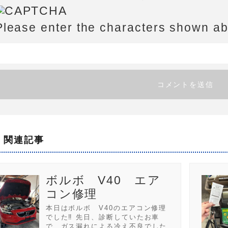
Please enter the characters shown a
関連記事
ボルボ V40 エア
コン修理
本日はボルボ V40のエアコン修理
でした‼️ 先日、診断していたお車
で、ガス漏れによる冷え不良でした