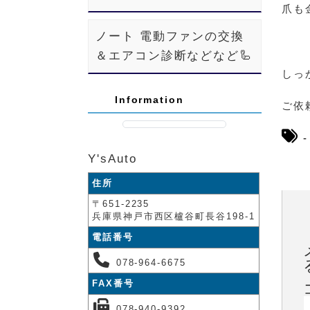
爪も
ノート 電動ファンの交換
＆エアコン診断などなど🦾
しっ
Information
ご依
Y'sAuto
住所
〒651-2235
兵庫県神戸市西区櫨谷町長谷198-1
電話番号
078-964-6675
FAX番号
078-940-9392