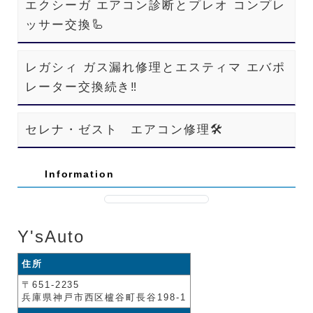
エクシーガ エアコン診断とプレオ コンプレ
ッサー交換🦾
レガシィ ガス漏れ修理とエスティマ エバポ
レーター交換続き‼️
セレナ・ゼスト エアコン修理🛠️
Information
Y'sAuto
住所
〒651-2235
兵庫県神戸市西区櫨谷町長谷198-1