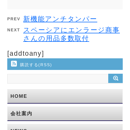
新機能アンチタンパー
PREV
スペーシアにエンラージ商事
NEXT
さんの用品多数取付
[addtoany]
購読する(RSS)
HOME
会社案内