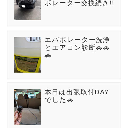
ポレーター交換続き‼️
エバポレーター洗浄
とエアコン診断🚗🚗
🚗
本日は出張取付DAY
でした🚗