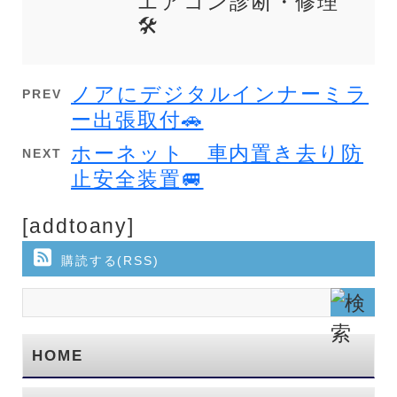
エアコン診断・修理
🛠️
ノアにデジタルインナーミラ
PREV
ー出張取付🚗
ホーネット 車内置き去り防
NEXT
止安全装置🚐
[addtoany]
購読する(RSS)
HOME