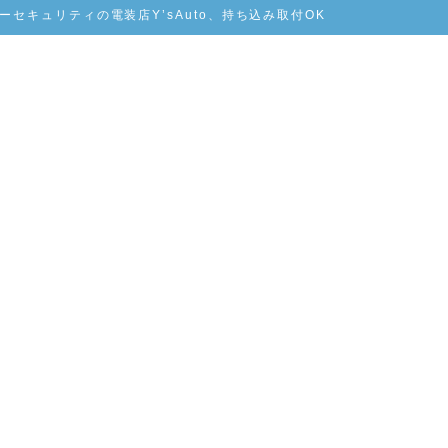
セキュリティの電装店Y’sAuto、持ち込み取付OK