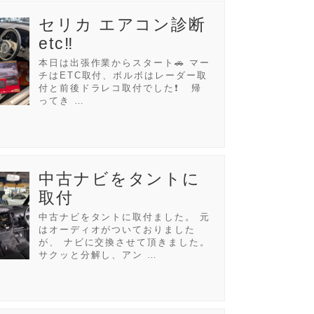
セリカ エアコン診断
etc‼️
本日は出張作業からスタート🚗 マー
チはETC取付、ボルボはレーダー取
付と前後ドラレコ取付でした❗ 帰
ってき …
中古ナビをタントに
取付
中古ナビをタントに取付ました。 元
はオーディオがついておりました
が、 ナビに交換させて頂きました。
サクッと分解し、アン …