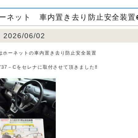
ーネット 車内置き去り防止安全装置
2026/06/02
はホーネットの車内置き去り防止安全装置
E737－Cをセレナに取付させて頂きました‼️