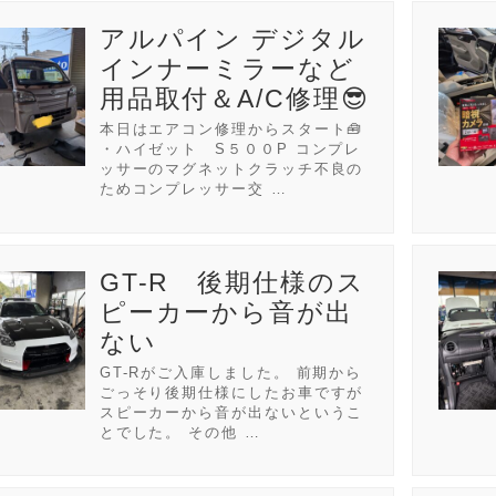
アルパイン デジタル
インナーミラーなど
用品取付＆A/C修理😎
本日はエアコン修理からスタート🧰
・ハイゼット S５００P コンプレ
ッサーのマグネットクラッチ不良の
ためコンプレッサー交 …
GT-R 後期仕様のス
ピーカーから音が出
ない
GT-Rがご入庫しました。 前期から
ごっそり後期仕様にしたお車ですが
スピーカーから音が出ないというこ
とでした。 その他 …