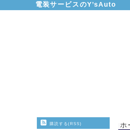
電装サービスのY’sAuto
購読する(RSS)
ホ