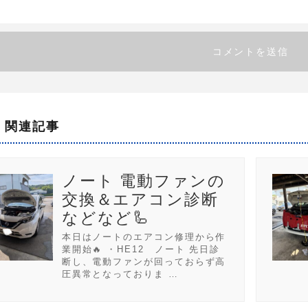
関連記事
ノート 電動ファンの
交換＆エアコン診断
などなど🦾
本日はノートのエアコン修理から作
業開始🔥 ・HE12 ノート 先日診
断し、電動ファンが回っておらず高
圧異常となっておりま …