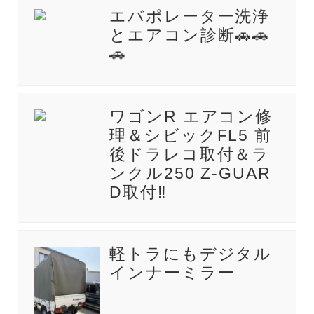
エバポレーター洗浄
とエアコン診断🚗🚗
🚗
ワゴンR エアコン修
理＆シビックFL5 前
後ドラレコ取付＆ラ
ンクル250 Z-GUAR
D取付‼️
軽トラにもデジタル
インナーミラー