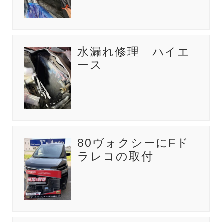
水漏れ修理 ハイエ
ース
80ヴォクシーにFド
ラレコの取付